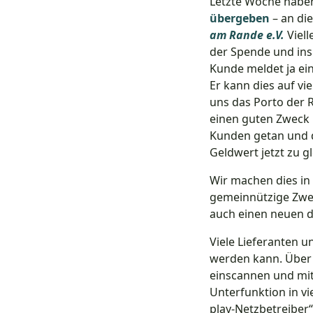
Letzte Woche haben
übergeben
– an di
am Rande e.V.
Viell
der Spende und in
Kunde meldet ja ei
Er kann dies auf v
uns das Porto der 
einen guten Zweck 
Kunden getan und d
Geldwert jetzt zu g
Wir machen dies in
gemeinnützige Zwec
auch einen neuen d
Viele Lieferanten u
werden kann. Über 
einscannen und mit 
Unterfunktion in vi
play-Netzbetreiber