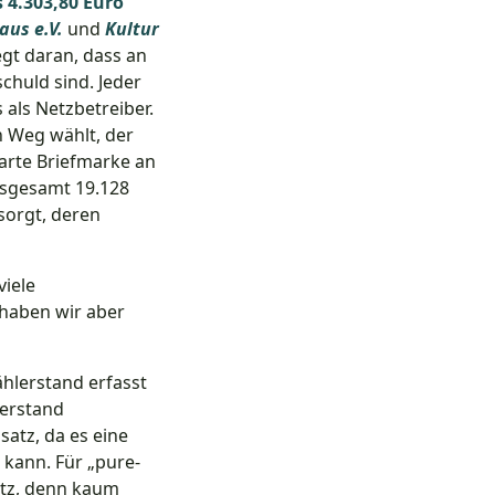
 4.303,80 Euro
aus e.V.
und
Kultur
egt daran, dass an
huld sind. Jeder
als Netzbetreiber.
n Weg wählt, der
arte Briefmarke an
nsgesamt 19.128
sorgt, deren
iele
haben wir aber
ählerstand erfasst
lerstand
satz, da es eine
n kann. Für „pure-
atz, denn kaum