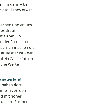
e ihm dann – bei
nn das Handy etwas
 machen und an uns
les drauf –
fizieren. So
n der Fotos hatte
tsächlich machen die
auslesbar ist – wir
 ein Zählerfoto in
liche Werte
anauerland
r haben dort
ummern von den
nd mit hoher
 unsere Partner