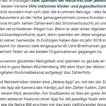
 wir in Esslingen
zwei Spenden der Netze BW über jeweils
e beiden Vereine
Villa inklusives Kinder- und Jugendkulturh
eicht wundert man sich über die krummen Beträge – dies li
sbesondere an der Höhe genaugenommen unsere Kunden sc
nmal im Jahr seinen Zählerwert des Stromverbrauchs an uns 
ielen verschiedenen Wegen tun. Wenn er aber einen digitale
Rücksendepostkarte spart, dann spenden wir diese eingesp
in seiner Gemeinde. In Esslingen haben dies im Jahr 2018 i
amit für ebenso viele eingesparte 45 Cent-Briefmarken ge
leichen Teilen an die beiden Organisationen gegangen ist.
 unserem gesamten Netzgebiet und spenden so gerade an v
ke in ganz Baden-Württemberg. Mit dem Start der Aktion 
igitalen Rückmeldekanal aufgelegt: das Zählerfoto.
nd Netzbetreiber bieten eine „Ablese-App“ an, mit der der Z
die App die Kamera des Handys auf den Zähler halten, Zäh
einem Klick absenden. Für Stadtwerke ist dies ein guter An
elen weiteren Features einer App für die jeweilige Stadt sei
“ wie die Netze BW erschien mir das kein zielführender Ans