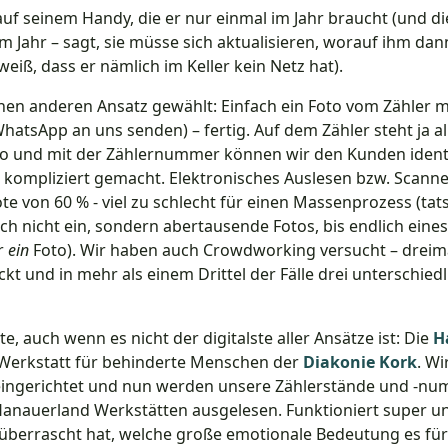
auf seinem Handy, die er nur einmal im Jahr braucht (und di
m Jahr – sagt, sie müsse sich aktualisieren, worauf ihm da
weiß, dass er nämlich im Keller kein Netz hat).
nen anderen Ansatz gewählt: Einfach ein Foto vom Zähler
hatsApp an uns senden) – fertig. Auf dem Zähler steht ja al
o und mit der Zählernummer können wir den Kunden identi
o kompliziert gemacht. Elektronisches Auslesen bzw. Scanne
te von 60 % - viel zu schlecht für einen Massenprozess (ta
 nicht ein, sondern abertausende Fotos, bis endlich eines 
r
ein
Foto). Wir haben auch Crowdworking versucht – dreimal
kt und in mehr als einem Drittel der Fälle drei unterschied
, auch wenn es nicht der digitalste aller Ansätze ist: Die
H
 Werkstatt für behinderte Menschen der
Diakonie Kork
. Wi
eingerichtet und nun werden unsere Zählerstände und -n
Hanauerland Werkstätten ausgelesen. Funktioniert super u
 überrascht hat, welche große emotionale Bedeutung es für