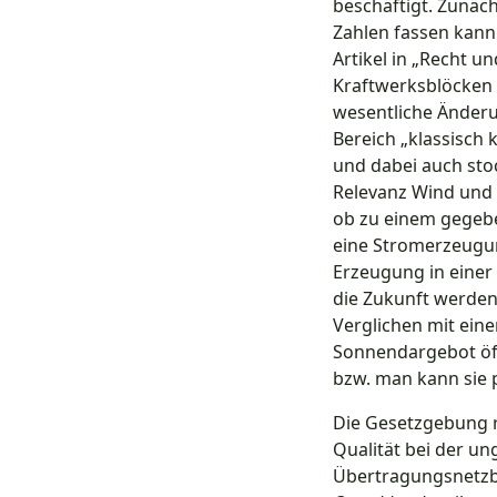
beschäftigt. Zunäch
Zahlen fassen kann
Artikel in „Recht u
Kraftwerksblöcken 
wesentliche Änderu
Bereich „klassisch 
und dabei auch sto
Relevanz Wind und P
ob zu einem gegebe
eine Stromerzeugun
Erzeugung in einer
die Zukunft werden 
Verglichen mit ein
Sonnendargebot öft
bzw. man kann sie 
Die Gesetzgebung r
Qualität bei der un
Übertragungsnetzbe