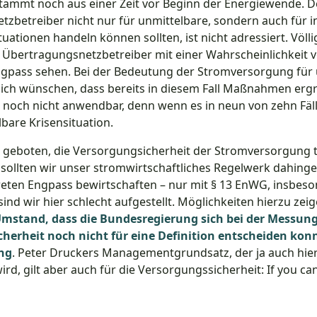
stammt noch aus einer Zeit vor Beginn der Energiewende. 
zbetreiber nicht nur für unmittelbare, sondern auch für i
uationen handeln können sollten, ist nicht adressiert. Völli
ie Übertragungsnetzbetreiber mit einer Wahrscheinlichkeit 
ngpass sehen. Bei der Bedeutung der Stromversorgung für u
ch wünschen, dass bereits in diesem Fall Maßnahmen ergri
noch nicht anwendbar, denn wenn es in neun von zehn Fälle
bare Krisensituation.
d geboten, die Versorgungsicherheit der Stromversorgung t
r sollten wir unser stromwirtschaftliches Regelwerk dahing
reten Engpass bewirtschaften – nur mit § 13 EnWG, insbeso
ind wir hier schlecht aufgestellt. Möglichkeiten hierzu zeig
Umstand, dass die Bundesregierung sich bei der Messung
herheit noch nicht für eine Definition entscheiden kon
ng
. Peter Druckers Managementgrundsatz, der ja auch hier
ird, gilt aber auch für die Versorgungssicherheit: If you ca