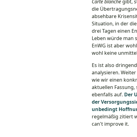
Carte blanche
gibt, 
die Übertragungsnet
absehbare Krisensit
Situation, in der d
drei Tagen einen E
Leben würde man si
EnWG ist aber wohl 
wohl keine unmittel
Es ist also dringen
analysieren. Weite
wie wir einen konk
aktuellen Fassung, s
ebenfalls auf.
Der 
der Versorgungssic
unbedingt Hoffnu
regelmäßig zitiert w
can't improve it.