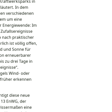
 Kraftwerksparks in
rläutert. In dem
elen verschiedenen
lem um eine
er Energiewende: Im
 Zufallsereignisse
o nach praktischer
ch ist völlig offen,
nd und Sonne für
ion erneuerbarer
s zu drei Tage in
eignisse“.
gels Wind- oder
h früher erkennen
tigt diese neue
§ 13 EnWG, der
wissermaßen eine