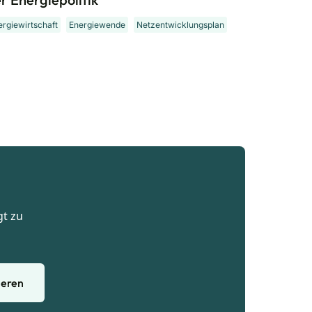
ergiewirtschaft
Energiewende
Netzentwicklungsplan
gt zu
ieren