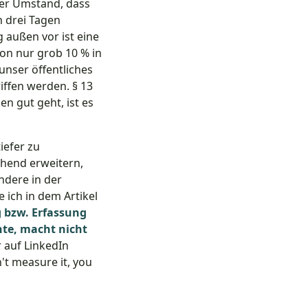
Der Umstand, dass
n drei Tagen
g außen vor ist eine
von nur grob 10 % in
nser öffentliches
ffen werden. § 13
n gut geht, ist es
iefer zu
ehend erweitern,
ndere in der
e ich in dem Artikel
 bzw. Erfassung
nte, macht nicht
 auf LinkedIn
n't measure it, you