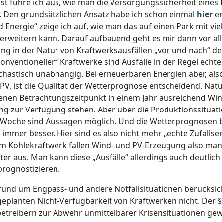
st führe ich aus, wie man die Versorgungssicherheit eines
. Den grundsätzlichen Ansatz habe ich schon einmal
hier
e
nd Energie“ zeige ich auf, wie man das auf einen Park mit vi
erweitern kann. Darauf aufbauend geht es mir dann vor al
ng in der Natur von Kraftwerksausfällen „vor und nach“ d
konventioneller“ Kraftwerke sind Ausfälle in der Regel echte
chastisch unabhängig. Bei erneuerbaren Energien aber, als
V, ist die Qualität der Wetterprognose entscheidend. Natürli
nen Betrachtungszeitpunkt in einem Jahr ausreichend Wi
g zur Verfügung stehen. Aber über die Produktionssituat
 Woche sind Aussagen möglich. Und die Wetterprognosen bi
immer besser. Hier sind es also nicht mehr „echte Zufallser
em Kohlekraftwerk fallen Wind- und PV-Erzeugung also man
er aus. Man kann diese „Ausfälle“ allerdings auch deutlic
prognostizieren.
und um Engpass- und andere Notfallsituationen berücksich
geplanten Nicht-Verfügbarkeit von Kraftwerken nicht. Der 
treibern zur Abwehr unmittelbarer Krisensituationen ge